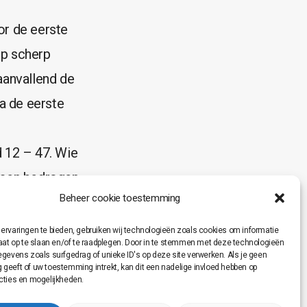
or de eerste
op scherp
aanvallend de
a de eerste
 12 – 47. Wie
amen bedrogen
Beheer cookie toestemming
rde periode met
pluim voor alle
ervaringen te bieden, gebruiken wij technologieën zoals cookies om informatie
raat op te slaan en/of te raadplegen. Door in te stemmen met deze technologieën
gt om een team
egevens zoals surfgedrag of unieke ID's op deze site verwerken. Als je geen
geeft of uw toestemming intrekt, kan dit een nadelige invloed hebben op
iet naast kijken
cties en mogelijkheden.
strijden.