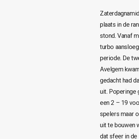
Zaterdagnamidd
plaats in de r
stond. Vanaf m
turbo aansloeg
periode. De tw
Avelgem kwam o
gedacht had d
uit. Poperinge
een 2 – 19 voor
spelers maar o
uit te bouwen w
dat sfeer in d