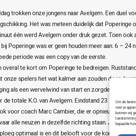
ag trokken onze jongens naar Avelgem. Een duel vo
angschikking. Het was meteen duidelijk dat Poperinge 
inuut één werd Avelgem onder druk gezet. Toen ook 
 bij Poperinge was er geen houden meer aan. 6 – 24 n
eede periode was een copy van de eerste.
veral te kort om Poperinge te bedreigen. Ruststand
at onze spelers het wat kalmer aan zouden doen, kw
 ging als een wervelwind van start en zorgde in de de
 de totale K.O. van Avelgem. Eindstand 23 – 82 . Een 
Om de beste 
over je appa
ok voor coach Marc Cambier, die er opnieuw in slaa
kunnen wij g
toestemming 
aar alle neuzen in dezelfde richting staan. Je kan er n
bepaalde fun
e ploeg optimaal is en dit belooft voor de komende wed