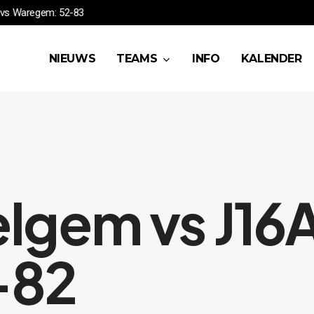
7
HSEA vs Waregem: 52-83
NIEUWS
TEAMS
INFO
KALENDER
lgem vs J16
–82