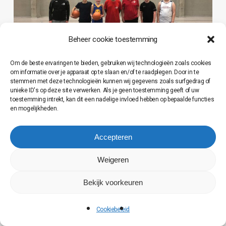
Beheer cookie toestemming
Om de beste ervaringen te bieden, gebruiken wij technologieën zoals cookies
Basketfun plus, het wekelijks basketuurtje voor
om informatie over je apparaat op te slaan en/of te raadplegen. Door in te
stemmen met deze technologieën kunnen wij gegevens zoals surfgedrag of
late instromers, zette een punt achter het
unieke ID's op deze site verwerken. Als je geen toestemming geeft of uw
toestemming intrekt, kan dit een nadelige invloed hebben op bepaalde functies
seizoen. Een viertal spelers stromen door naar
en mogelijkheden.
een competitieploeg, anderen verkiezen om
Accepteren
ook volgend seizoen een uurtje recreatief te
basketten.
Weigeren
Bekijk voorkeuren
Cookiebeleid