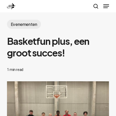
Menu
Skip
search
to
Close
main
Evenementen
Menu
content
Basketfun plus, een
groot succes!
1 min read