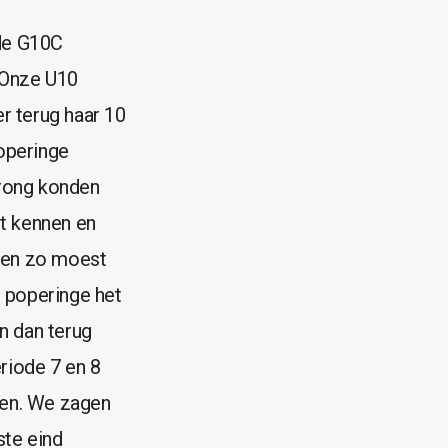
de G10C
 Onze U10
 terug haar 10
operinge
prong konden
et kennen en
e en zo moest
s poperinge het
n dan terug
riode 7 en 8
llen. We zagen
ste eind