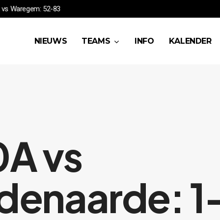
7
HSEA vs Waregem: 52-83
NIEUWS
TEAMS
INFO
KALENDER
A vs
enaarde: 1