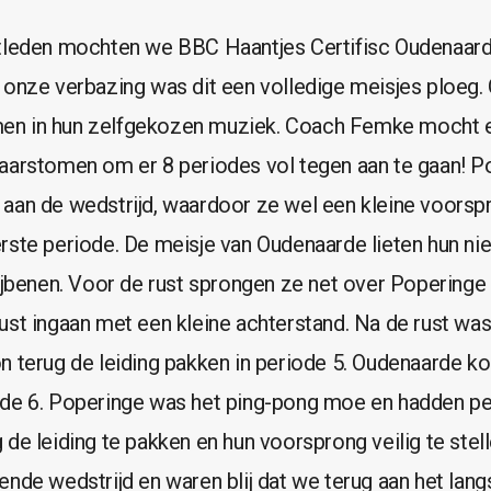
stleden mochten we BBC Haantjes Certifisc Oudenaar
 onze verbazing was dit een volledige meisjes ploeg.
n in hun zelfgekozen muziek. Coach Femke mocht er
aarstomen om er 8 periodes vol tegen aan te gaan! P
aan de wedstrijd, waardoor ze wel een kleine voors
rste periode. De meisje van Oudenaarde lieten hun ni
bijbenen. Voor de rust sprongen ze net over Popering
ust ingaan met een kleine achterstand. Na de rust wa
n terug de leiding pakken in periode 5. Oudenaarde ko
de 6. Poperinge was het ping-pong moe en hadden pe
 de leiding te pakken en hun voorsprong veilig te ste
nde wedstrijd en waren blij dat we terug aan het lang