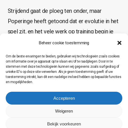
Strijdend gaat de ploeg ten onder, maar
Poperinge heeft getoond dat er evolutie in het
spel zit, en het vele werk op training begin je
ook tijdens de matchen te zien Proficiat aan
Beheer cookie toestemming
de spelers!!!
Om de beste ervaringen te bieden, gebruiken wij technologieën zoals cookies
om informatie over je apparaat op te slaan en/of te raadplegen. Door in te
stemmen met deze technologieën kunnen wij gegevens zoals surfgedrag of
Alsook aan de vele supporters die hun spelers
unieke ID's op deze site verwerken. Als je geen toestemming geeft of uw
toestemming intrekt, kan dit een nadelige invloed hebben op bepaalde functies
de ganse match hebben aangemoedigd en hen
en mogelijkheden.
op verdiend applaus hebben getrakteerd bij
Accepteren
afloop van de match.
Weigeren
Op naar de volgende match!!
Bekijk voorkeuren