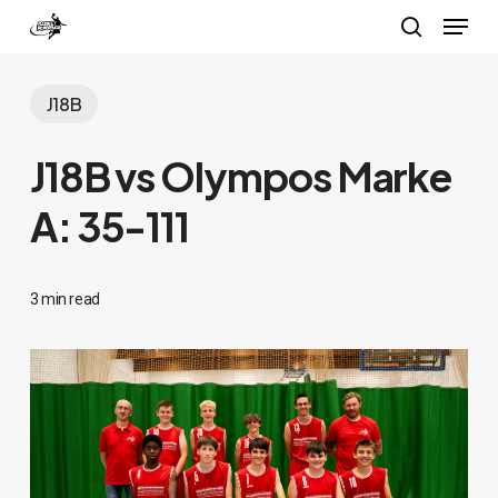
Menu
Skip
search
to
Close
main
J18B
Menu
content
J18B vs Olympos Marke
A: 35-111
3 min read