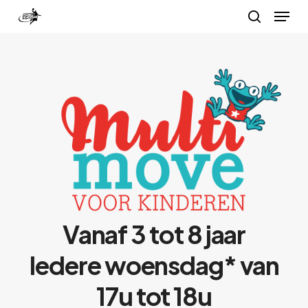
Menu
Skip
search
to
Close
main
Menu
content
Vanaf 3 tot 8 jaar
Iedere woensdag* van
17u tot 18u