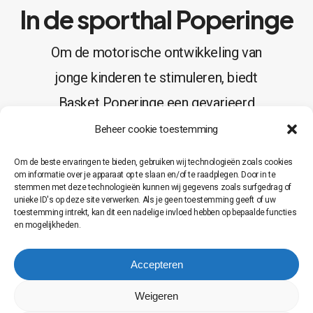
In de sporthal Poperinge
Om de motorische ontwikkeling van
jonge kinderen te stimuleren, biedt
Basket Poperinge een gevarieerd
bewegingsprogramma ‘Multimove
Beheer cookie toestemming
voor kinderen’ aan. Door kinderen
Om de beste ervaringen te bieden, gebruiken wij technologieën zoals cookies
op een leuke en ontspannende
om informatie over je apparaat op te slaan en/of te raadplegen. Door in te
stemmen met deze technologieën kunnen wij gegevens zoals surfgedrag of
manier te laten bewegen, oefenen
unieke ID's op deze site verwerken. Als je geen toestemming geeft of uw
toestemming intrekt, kan dit een nadelige invloed hebben op bepaalde functies
ze fundamentele
en mogelijkheden.
bewegingsvaardigheden.
Accepteren
I
n
s
c
h
r
i
j
v
e
n
Weigeren