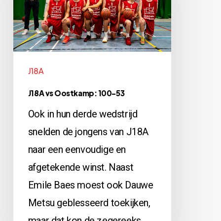
100-
53
J18A
J18A vs Oostkamp: 100-53
Ook in hun derde wedstrijd
snelden de jongens van J18A
naar een eenvoudige en
afgetekende winst. Naast
Emile Baes moest ook Dauwe
Metsu geblesseerd toekijken,
maar dat kon de zegereeks…