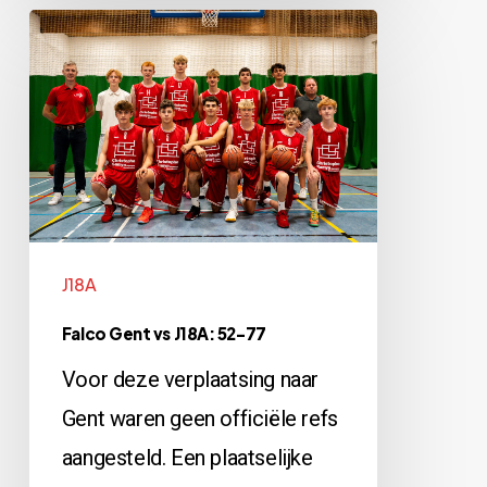
Falco
Gent
vs
J18A:
52-
77
J18A
Falco Gent vs J18A: 52-77
Voor deze verplaatsing naar
Gent waren geen officiële refs
aangesteld. Een plaatselijke