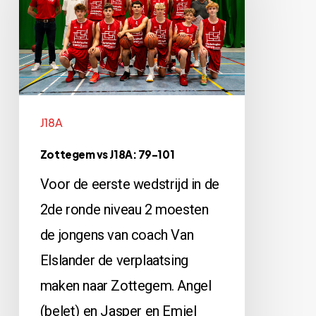
J18A:
79-
101
J18A
Zottegem vs J18A: 79-101
Voor de eerste wedstrijd in de
2de ronde niveau 2 moesten
de jongens van coach Van
Elslander de verplaatsing
maken naar Zottegem. Angel
(belet) en Jasper en Emiel