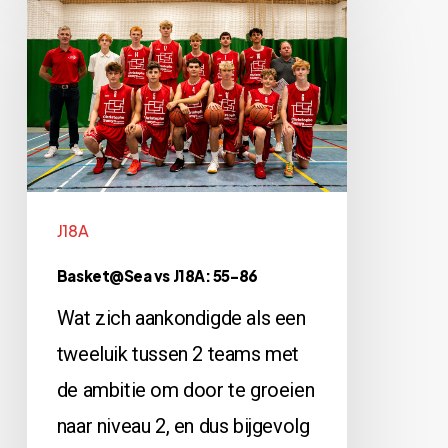
vs
J18A: 55-
86
J18A
Basket@Sea vs J18A: 55-86
Wat zich aankondigde als een
tweeluik tussen 2 teams met
de ambitie om door te groeien
naar niveau 2, en dus bijgevolg