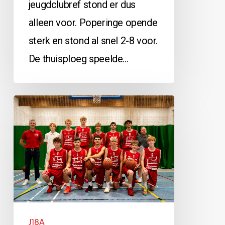
jeugdclubref stond er dus
alleen voor. Poperinge opende
sterk en stond al snel 2-8 voor.
De thuisploeg speelde…
J18A
vs
Falco
Gent:
87-
57
J18A