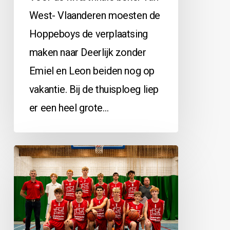
West- Vlaanderen moesten de
Hoppeboys de verplaatsing
maken naar Deerlijk zonder
Emiel en Leon beiden nog op
vakantie. Bij de thuisploeg liep
er een heel grote…
J18A
vs
Basket@Sea:
103-
57