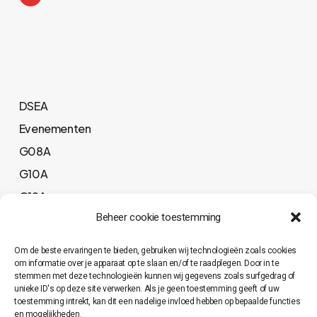
DSEA
Evenementen
G08A
G10A
G12A
Beheer cookie toestemming
G12B
G14A
Om de beste ervaringen te bieden, gebruiken wij technologieën zoals cookies
G14B
om informatie over je apparaat op te slaan en/of te raadplegen. Door in te
stemmen met deze technologieën kunnen wij gegevens zoals surfgedrag of
HSEA
unieke ID's op deze site verwerken. Als je geen toestemming geeft of uw
toestemming intrekt, kan dit een nadelige invloed hebben op bepaalde functies
HSEB
en mogelijkheden.