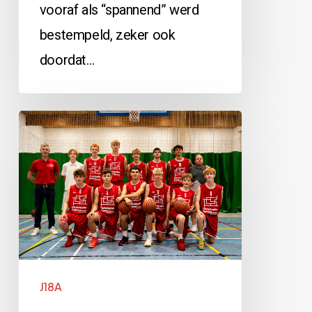
vooraf als “spannend” werd
bestempeld, zeker ook
doordat…
Koksijde
vs
J18A:
48-
115
J18A