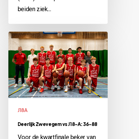
beiden ziek…
Deerlijk
Zwevegem
vs
J18-
A:
36-
88
J18A
Deerlijk Zwevegem vs J18-A: 36-88
Voor de kwartfinale beker van