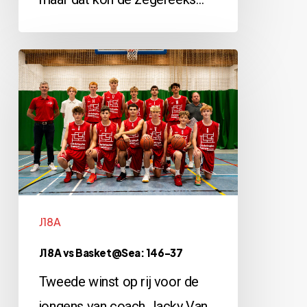
J18A
vs
Basket@Sea:
146-
37
J18A
J18A vs Basket@Sea: 146-37
Tweede winst op rij voor de
jongens van coach Jacky Van