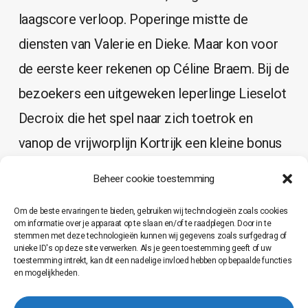
laagscore verloop. Poperinge mistte de
diensten van Valerie en Dieke. Maar kon voor
de eerste keer rekenen op Céline Braem. Bij de
bezoekers een uitgeweken Ieperlinge Lieselot
Decroix die het spel naar zich toetrok en
vanop de vrijworplijn Kortrijk een kleine bonus
bezorgde. De Poperinge meisjes lieten zich
Beheer cookie toestemming
niet kennen en vochten heel sterk terug.
Om de beste ervaringen te bieden, gebruiken wij technologieën zoals cookies
Ruststand 25 – 25. Weinig mooi basketbal in
om informatie over je apparaat op te slaan en/of te raadplegen. Door in te
stemmen met deze technologieën kunnen wij gegevens zoals surfgedrag of
de 3de en 4de quarter veelal door het
unieke ID's op deze site verwerken. Als je geen toestemming geeft of uw
toestemming intrekt, kan dit een nadelige invloed hebben op bepaalde functies
toegestane ruwe spel. De bezoekers
en mogelijkheden.
profiteerden vanop de vrijworplijn een een