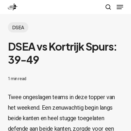
Menu
Skip
search
to
Close
main
DSEA
Menu
content
DSEA vs Kortrijk Spurs:
39-49
1 min read
Twee ongeslagen teams in deze topper van
het weekend. Een zenuwachtig begin langs
beide kanten en heel stugge toegelaten
defende aan beide kanten, zorgde voor een