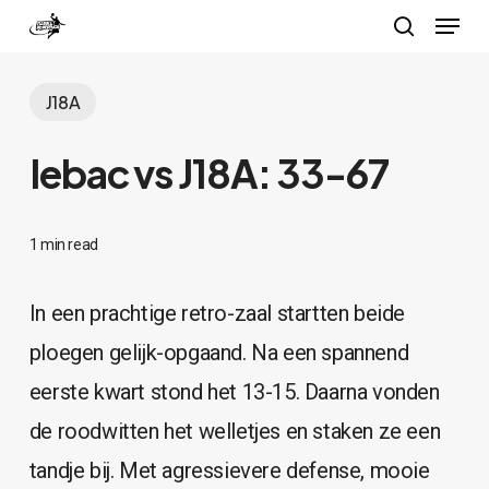
Menu
Skip
search
to
Close
main
J18A
Menu
content
Iebac vs J18A: 33-67
1 min read
In een prachtige retro-zaal startten beide
ploegen gelijk-opgaand. Na een spannend
eerste kwart stond het 13-15. Daarna vonden
de roodwitten het welletjes en staken ze een
tandje bij. Met agressievere defense, mooie