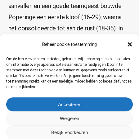
aanvallen en een goede teamgeest bouwde
Poperinge een eerste kloof (16-29), waarna
het consolideerde tot aan de rust (18-35). In
het derde kwart startten de onzen opnieuw
Beheer cookie toestemming
beter en in geen tijd stond het 21-45, waarna er
Om de beste ervaringen te bieden, gebruiken wij technologieën zoals cookies
maximaal geroteerd kon worden. Iebac bleef
om informatie over je apparaat op te slaan en/of te raadplegen. Door in te
stemmen met deze technologieën kunnen wij gegevens zoals surfgedrag of
nu op gelijke hoogte, maar ook niet meer dan
unieke ID's op deze site verwerken. Als je geen toestemming geeft of uw
toestemming intrekt, kan dit een nadelige invloed hebben op bepaalde functies
dat. Uiteindelijk zou op het einde van de
en mogelijkheden.
wedstrijd de veer nog breken en kon
Accepteren
Poperinge met een dertiger op zak huiswaarts
keren. Al bij al een eenvoudige overwinning,
Weigeren
waarin het klasse-verschil duidelijk was.
Bekijk voorkeuren