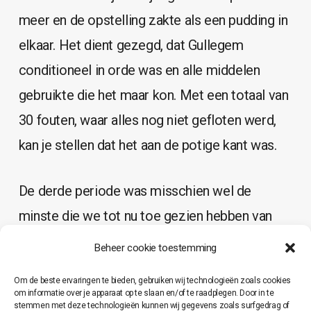
meer en de opstelling zakte als een pudding in
elkaar. Het dient gezegd, dat Gullegem
conditioneel in orde was en alle middelen
gebruikte die het maar kon. Met een totaal van
30 fouten, waar alles nog niet gefloten werd,
kan je stellen dat het aan de potige kant was.
De derde periode was misschien wel de
minste die we tot nu toe gezien hebben van
ons team. In deze tien minuten verloren ze het
Beheer cookie toestemming
Noorden, het Zuiden en de wedstrijd. Zeker
Om de beste ervaringen te bieden, gebruiken wij technologieën zoals cookies
iets om mee te nemen naar de volgende
om informatie over je apparaat op te slaan en/of te raadplegen. Door in te
stemmen met deze technologieën kunnen wij gegevens zoals surfgedrag of