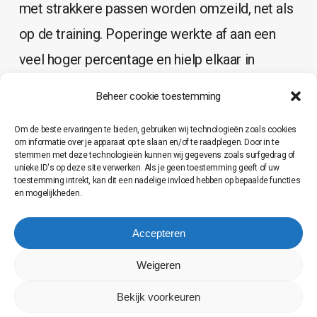
met strakkere passen worden omzeild, net als
op de training. Poperinge werkte af aan een
veel hoger percentage en hielp elkaar in
defence. De voorsprong van rond de dertig
Beheer cookie toestemming
punten uit de eerste helft kon niet meer
Om de beste ervaringen te bieden, gebruiken wij technologieën zoals cookies
worden rechtgetrokken, maar zowel het derde
om informatie over je apparaat op te slaan en/of te raadplegen. Door in te
stemmen met deze technologieën kunnen wij gegevens zoals surfgedrag of
als vierde quarter zagen rood. Verschillende
unieke ID's op deze site verwerken. Als je geen toestemming geeft of uw
toestemming intrekt, kan dit een nadelige invloed hebben op bepaalde functies
mensen van Kortrijk hadden bewondering dat
en mogelijkheden.
de onzen met zo’n achterstand zich zo hard
Accepteren
nog inzetten. Eindstand 85 – 59. Hopelijk zijn
bij het volgend appel, de spelers onmiddelijk
Weigeren
wakker.
Bekijk voorkeuren