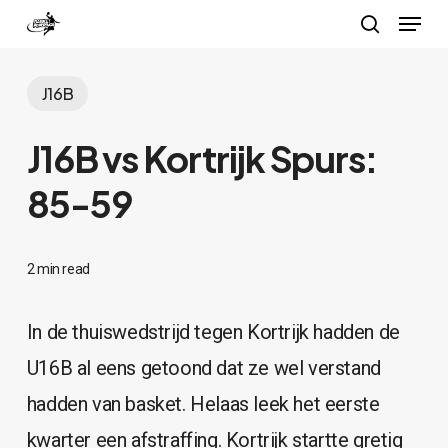
Menu
Skip
search
to
Close
main
J16B
Menu
content
J16B vs Kortrijk Spurs:
85-59
2 min read
In de thuiswedstrijd tegen Kortrijk hadden de
U16B al eens getoond dat ze wel verstand
hadden van basket. Helaas leek het eerste
kwarter een afstraffing. Kortrijk startte gretig