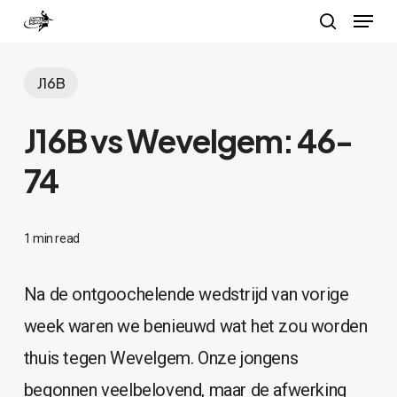
Menu
Skip
search
to
Close
main
J16B
Menu
content
J16B vs Wevelgem: 46-
74
1 min read
Na de ontgoochelende wedstrijd van vorige
week waren we benieuwd wat het zou worden
thuis tegen Wevelgem. Onze jongens
begonnen veelbelovend, maar de afwerking