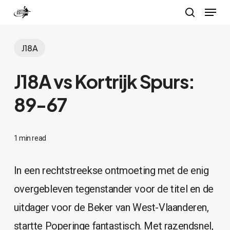
Menu
Skip
search
to
Close
main
J18A
Menu
content
J18A vs Kortrijk Spurs:
89-67
1 min read
In een rechtstreekse ontmoeting met de enig
overgebleven tegenstander voor de titel en de
uitdager voor de Beker van West-Vlaanderen,
startte Poperinge fantastisch. Met razendsnel,