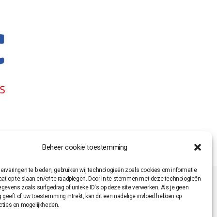
Beheer cookie toestemming
ervaringen te bieden, gebruiken wij technologieën zoals cookies om informatie
raat op te slaan en/of te raadplegen. Door in te stemmen met deze technologieën
egevens zoals surfgedrag of unieke ID's op deze site verwerken. Als je geen
geeft of uw toestemming intrekt, kan dit een nadelige invloed hebben op
cties en mogelijkheden.