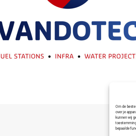
Om de beste 
over je appa
kunnen wij g
toestemming 
bepaalde fun