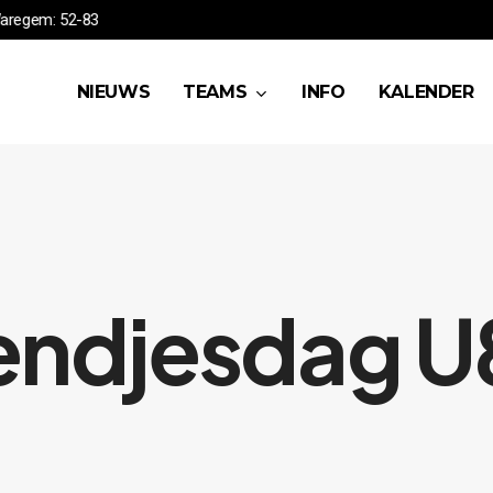
HSEA vs Waregem: 52-83
NIEUWS
TEAMS
INFO
KALENDER
endjesdag U