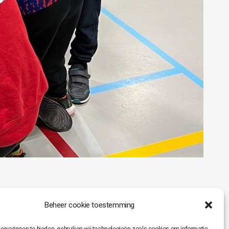
Beheer cookie toestemming
pelertjes van
et ‘hun’ sport.