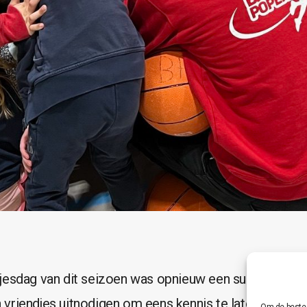
jesdag van dit seizoen was opnieuw een succes! De s
vriendjes uitnodigen om eens kennis te laten maken m