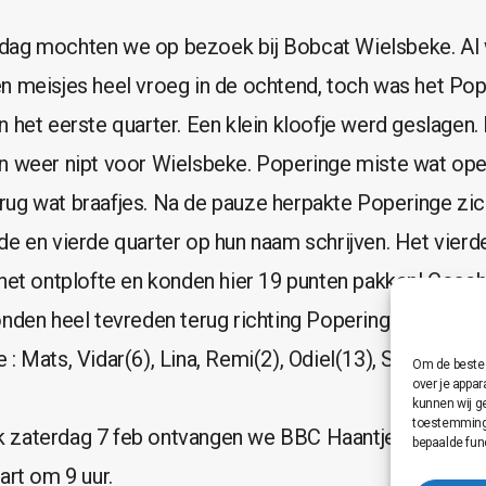
dag mochten we op bezoek bij Bobcat Wielsbeke. Al 
n meisjes heel vroeg in de ochtend, toch was het Pop
n het eerste quarter. Een klein kloofje werd geslagen
n weer nipt voor Wielsbeke. Poperinge miste wat op
ug wat braafjes. Na de pauze herpakte Poperinge zi
de en vierde quarter op hun naam schrijven. Het vierd
 het ontplofte en konden hier 19 punten pakken! Coa
onden heel tevreden terug richting Poperinge vertrekk
: Mats, Vidar(6), Lina, Remi(2), Odiel(13), Stan(2), Feb
Om de beste 
over je appa
kunnen wij g
toestemming 
 zaterdag 7 feb ontvangen we BBC Haantjes Certifis
bepaalde fun
art om 9 uur.