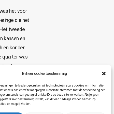
was het voor
eringe die het
. Het tweede
en kansen en
ch en konden
e quarter was
ch Femke en
Beheer cookie toestemming
en.
e(2), Otis(13),
ervaringen te bieden, gebruiken wij technologieën zoals cookies om informatie
raat op te slaan en/of te raadplegen. Door in te stemmen met deze technologieën
egevens zoals surfgedrag of unieke ID's op deze site verwerken. Als je geen
geeft of uw toestemming intrekt, kan dit een nadelige invloed hebben op
c Oudenaarde.
cties en mogelijkheden.