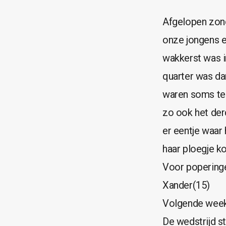
Afgelopen zon
onze jongens e
wakkerst was i
quarter was da
waren soms ter
zo ook het der
er eentje waar
haar ploegje k
Voor poperinge 
Xander(15)
Volgende week
De wedstrijd st