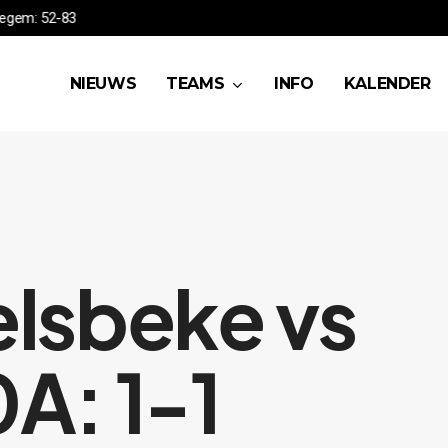
HSEA vs Waregem: 52-83
NIEUWS
TEAMS
INFO
KALENDER
lsbeke vs
A: 1-1