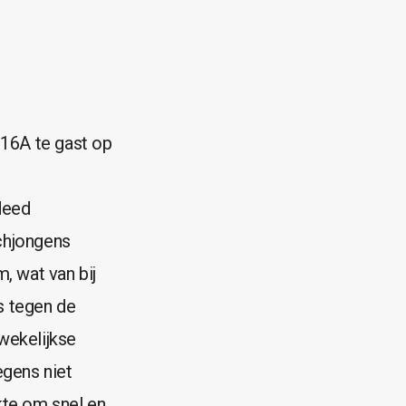
16A te gast op
deed
chjongens
, wat van bij
es tegen de
wekelijkse
egens niet
kte om snel en