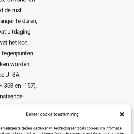
d de rust
anger te duren,
at uitdaging
wat het kon,
7 tegenpunten
nken worden.
nze J16A
+ 358 en -157),
anstaande
de heenronde
Beheer cookie toestemming
prong op alle
ervaringen te bieden, gebruiken wij technologieën zoals cookies om informatie
raat op te slaan en/of te raadplegen. Door in te stemmen met deze technologieën