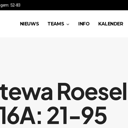
 Waregem: 52-83
NIEUWS
TEAMS
INFO
KALENDER
tewa Roesel
J16A: 21-95