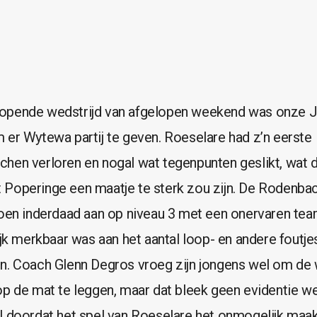
opende wedstrijd van afgelopen weekend was onze J
 er Wytewa partij te geven. Roeselare had z’n eerste
hen verloren en nogal wat tegenpunten geslikt, wat 
Poperinge een maatje te sterk zou zijn. De Rodenba
zoen inderdaad aan op niveau 3 met een onervaren team
ijk merkbaar was aan het aantal loop- en andere foutj
n. Coach Glenn Degros vroeg zijn jongens wel om de 
op de mat te leggen, maar dat bleek geen evidentie w
l doordat het spel van Roeselare het onmogelijk maa