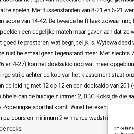
al te spelen. Met tussenstanden van 8-21 en 6-21 wer
n score van 14-42. De tweede helft leek zowaar nog l
peelden een degelijke match maar gaven aan dat ze w
 goed te presteren, wat begrijpelijk is. Wytewa deed 
e rust helemaal geen tegenstand meer. Met slechts 
26 en 4-27) kon het doelsaldo nog wat meer opgeblo
inge strijd achter de kop van het klassement staat o
n de leiding met 12 op 12 en een doelsaldo van 201 (
ubbele dan de huidige nummer 2, BBC Koksijde die a
 Poperingse sporthal komt. Winst betekent halfweg 
n parcours en minimum 2 winnende wedstrijden voors
de reeks.
Om de beste 
over je appa