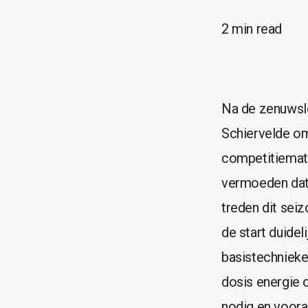
2 min read
Na de zenuwsl
Schiervelde om
competitiematc
vermoeden dat 
treden dit sei
de start duidel
basistechnieke
dosis energie 
nodig en voora