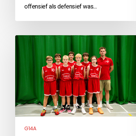
offensief als defensief was…
G14A
vs
Zwevegem:
45-
73
G14A