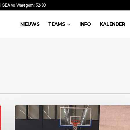
em vs G12B: 44-47
HSEA vs Waregem: 52-83
NIEUWS
TEAMS
INFO
KALENDER
Oudenaarde
vs