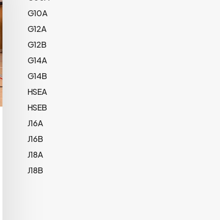
G10A
G12A
G12B
G14A
G14B
HSEA
HSEB
J16A
J16B
J18A
J18B