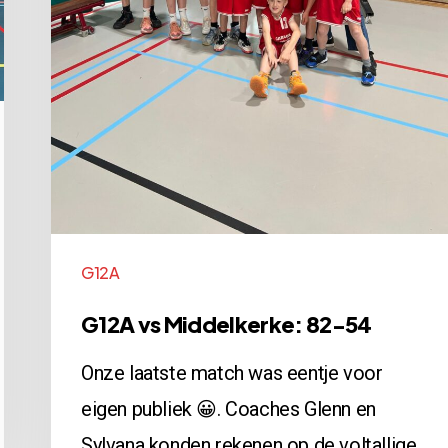
G12A
G12A vs Middelkerke: 82-54
Onze laatste match was eentje voor
eigen publiek 😀. Coaches Glenn en
Sylvana konden rekenen op de voltallige