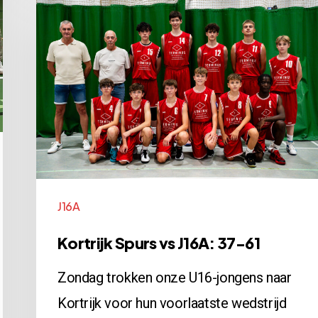
Kortrijk
Spurs
vs
J16A:
37-
61
J16A
Kortrijk Spurs vs J16A: 37-61
Zondag trokken onze U16-jongens naar
Kortrijk voor hun voorlaatste wedstrijd