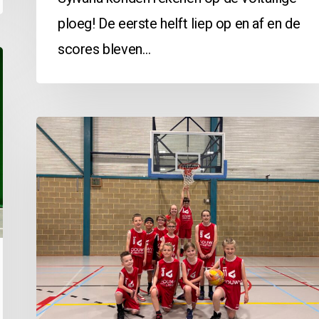
ploeg! De eerste helft liep op en af en de
scores bleven…
G10
vs
Marke:
1-
1