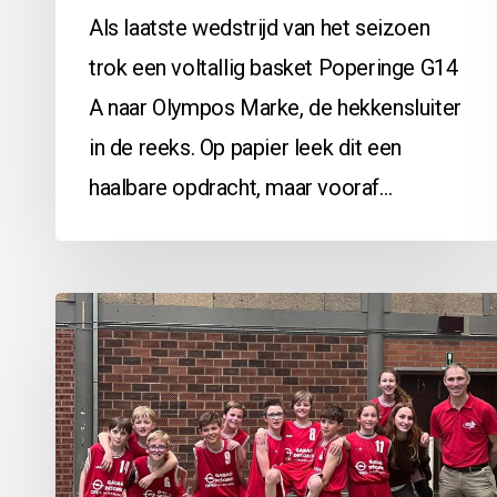
Als laatste wedstrijd van het seizoen
trok een voltallig basket Poperinge G14
A naar Olympos Marke, de hekkensluiter
in de reeks. Op papier leek dit een
haalbare opdracht, maar vooraf…
Wielsbeke
vs
G12A:
42-
99