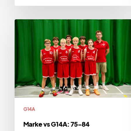
Marke
vs
G14A:
75-
84
G14A
Marke vs G14A: 75-84