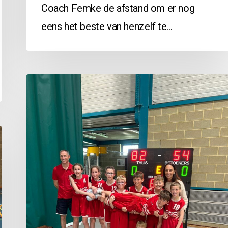
Coach Femke de afstand om er nog
eens het beste van henzelf te…
G12A
vs
Middelkerke:
82-
54