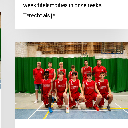
week titelambities in onze reeks.
Terecht als je…
J18B
vs
Menen:
104-
14