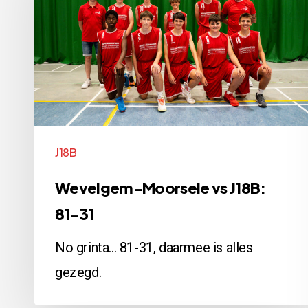
vs
J18B:
81-
31
J18B
Wevelgem-Moorsele vs J18B:
81-31
No grinta... 81-31, daarmee is alles
gezegd.