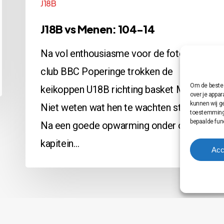
J18B
J18B vs Menen: 104-14
Na vol enthousiasme voor de fotoshoot
club BBC Poperinge trokken de
Om de beste 
keikoppen U18B richting basket Menen.
over je appa
kunnen wij g
Niet weten wat hen te wachten staat...
toestemming 
bepaalde fun
Na een goede opwarming onder onze
kapitein…
Acc