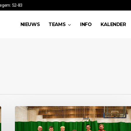
A vs Waregem: 52-83
NIEUWS
TEAMS
INFO
KALENDER
J18B
vs