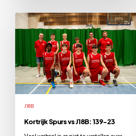
Kortrijk
Spurs
vs
J18B:
139-
23
J18B
Kortrijk Spurs vs J18B: 139-23