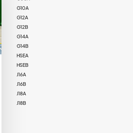
G10A
G12A
G12B
G14A
G14B
HSEA
HSEB
J16A
J16B
J18A
J18B