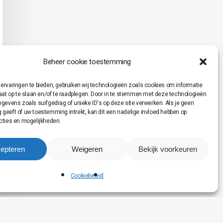
Beheer cookie toestemming
ervaringen te bieden, gebruiken wij technologieën zoals cookies om informatie
raat op te slaan en/of te raadplegen. Door in te stemmen met deze technologieën
egevens zoals surfgedrag of unieke ID's op deze site verwerken. Als je geen
geeft of uw toestemming intrekt, kan dit een nadelige invloed hebben op
cties en mogelijkheden.
epteren
Weigeren
Bekijk voorkeuren
Cookiebeleid