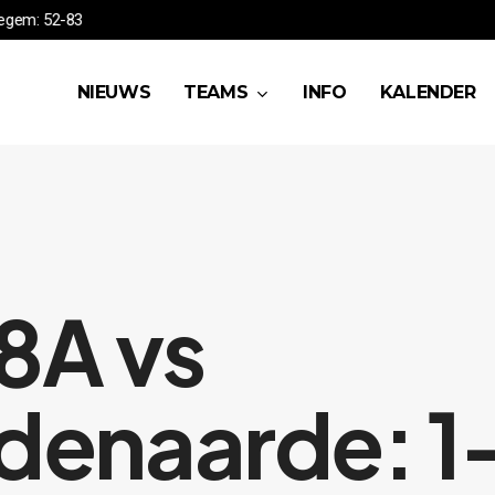
HSEA vs Waregem: 52-83
NIEUWS
TEAMS
INFO
KALENDER
8A vs
enaarde: 1