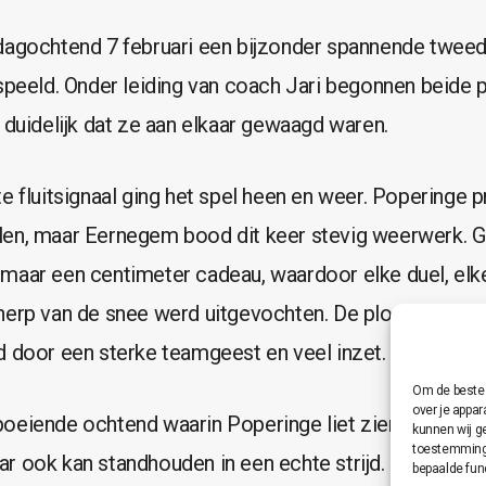
dagochtend 7 februari een bijzonder spannende twee
espeeld. Onder leiding van coach Jari begonnen beide 
 duidelijk dat ze aan elkaar gewaagd waren.
te fluitsignaal ging het spel heen en weer. Poperinge 
en, maar Eernegem bood dit keer stevig weerwerk. G
maar een centimeter cadeau, waardoor elke duel, elk
herp van de snee werd uitgevochten. De ploeg bleef k
d door een sterke teamgeest en veel inzet.
Om de beste 
over je appa
oeiende ochtend waarin Poperinge liet zien dat het ni
kunnen wij g
toestemming 
r ook kan standhouden in een echte strijd. Deze matc
bepaalde fun