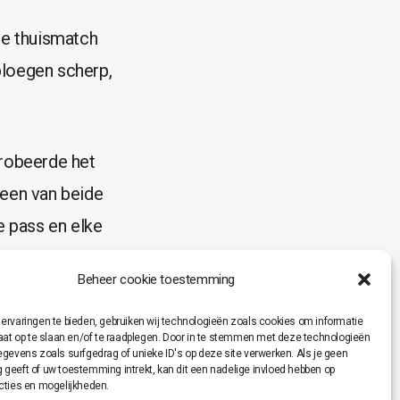
de thuismatch
ploegen scherp,
probeerde het
een van beide
e pass en elke
nokken tot het
Beheer cookie toestemming
ervaringen te bieden, gebruiken wij technologieën zoals cookies om informatie
raat op te slaan en/of te raadplegen. Door in te stemmen met deze technologieën
et alleen kan
egevens zoals surfgedrag of unieke ID's op deze site verwerken. Als je geen
geeft of uw toestemming intrekt, kan dit een nadelige invloed hebben op
h toont dat
cties en mogelijkheden.