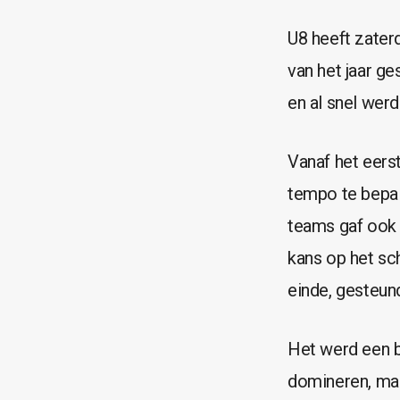
U8 heeft zater
van het jaar g
en al snel werd
Vanaf het eers
tempo te bepal
teams gaf ook 
kans op het sc
einde, gesteun
Het werd een b
domineren, maa