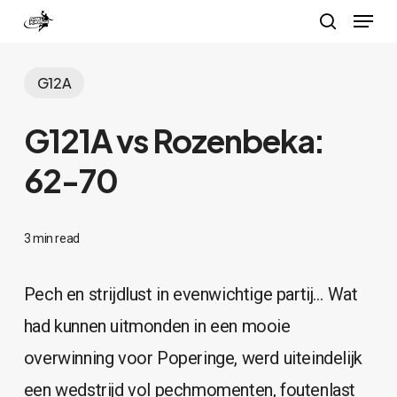
Menu
Skip
search
to
Close
main
G12A
Menu
content
G121A vs Rozenbeka:
62-70
3 min read
Pech en strijdlust in evenwichtige partij… Wat
had kunnen uitmonden in een mooie
overwinning voor Poperinge, werd uiteindelijk
een wedstrijd vol pechmomenten, foutenlast